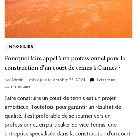
IMMOBILIER
Pourquoi faire appel à un professionnel pour la
construction d’un court de tennis à Cannes ?
par
Admin
mis à jour le
octobre 25, 2024
Laisser un
sur
commentaire
Pourquoi
Faire construire un court de tennis est un projet
faire
appel
ambitieux. Toutefois, pour garantir un résultat de
à
qualité, il est préférable de se tourner vers un
un
professionnel, en particulier Service Tennis, une
professionnel
pour
entreprise spécialisée dans la construction d’un court