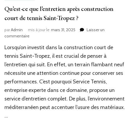
Qu’est-ce que l’entretien après construction
court de tennis Saint-Tropez ?
par
Admin
mis à jour le
mars 31, 2025
Laisser un
sur
commentaire
Qu’est-
Lorsqu’on investit dans la construction court de
ce
que
tennis Saint-Tropez, il est crucial de penser à
l’entretien
l’entretien qui suit. En effet, un terrain flambant neuf
après
nécessite une attention continue pour conserver ses
construction
court
performances. C’est pourquoi Service Tennis,
de
entreprise experte dans ce domaine, propose un
tennis
Saint-
service d’entretien complet. De plus, l’environnement
Tropez
méditerranéen peut accentuer l’usure des matériaux.
?
…