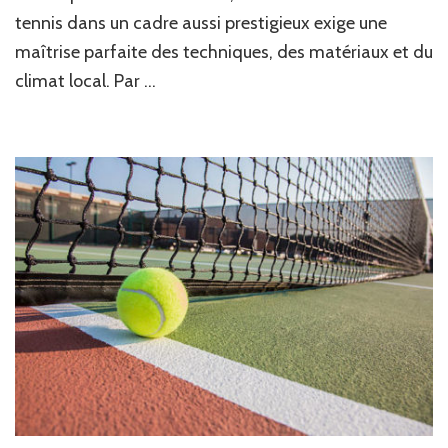
tennis
tennis dans un cadre aussi prestigieux exige une
Saint-
Tropez
maîtrise parfaite des techniques, des matériaux et du
implique
climat local. Par …
?