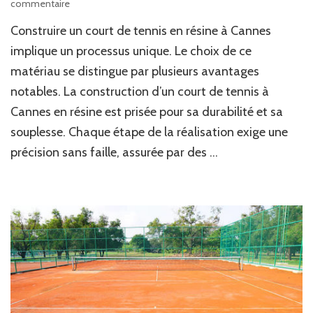
sur
commentaire
Qu’est-
Construire un court de tennis en résine à Cannes
ce
qui
implique un processus unique. Le choix de ce
différencie
matériau se distingue par plusieurs avantages
la
notables. La construction d’un court de tennis à
construction
d’un
Cannes en résine est prisée pour sa durabilité et sa
court
souplesse. Chaque étape de la réalisation exige une
de
tennis
précision sans faille, assurée par des …
à
Cannes
en
résine
?