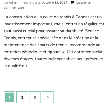
par
Admin
mis à jour le
octobre 25, 2024
Laisser un
sur
commentaire
Qu’est-
La construction d’un court de tennis à Cannes est un
ce
que
investissement important, mais l’entretien régulier est
l’entretien
tout aussi crucial pour assurer sa durabilité. Service
régulier
Tennis, entreprise spécialisée dans la création et la
après
la
maintenance des courts de tennis, recommande un
construction
entretien périodique et rigoureux. Cet entretien inclut
d’un
court
diverses étapes, toutes indispensables pour préserver
de
la qualité du …
tennis
à
Cannes
implique
?
Pagination
Page
Page
Page
1
2
3
des