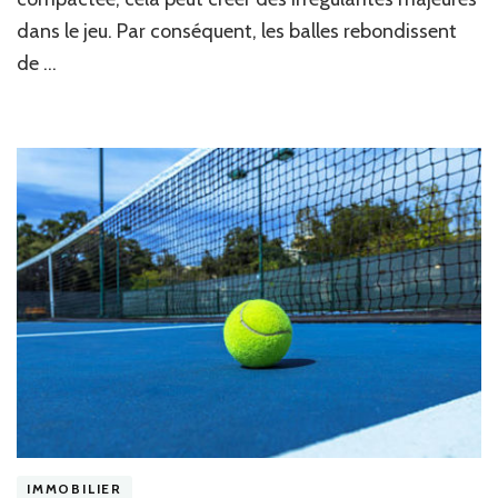
construction
court
dans le jeu. Par conséquent, les balles rebondissent
de
de …
tennis
Saint-
Tropez
?
IMMOBILIER