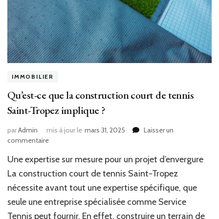
IMMOBILIER
Qu’est-ce que la construction court de tennis
Saint-Tropez implique ?
par
Admin
mis à jour le
mars 31, 2025
Laisser un
sur
commentaire
Qu’est-
Une expertise sur mesure pour un projet d’envergure
ce
que
La construction court de tennis Saint-Tropez
la
nécessite avant tout une expertise spécifique, que
construction
seule une entreprise spécialisée comme Service
court
de
Tennis peut fournir. En effet, construire un terrain de