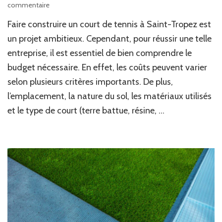
sur
commentaire
Comprendre
Faire construire un court de tennis à Saint-Tropez est
le
budget
un projet ambitieux. Cependant, pour réussir une telle
minimum
entreprise, il est essentiel de bien comprendre le
pour
budget nécessaire. En effet, les coûts peuvent varier
un
court
selon plusieurs critères importants. De plus,
de
l’emplacement, la nature du sol, les matériaux utilisés
tennis
à
et le type de court (terre battue, résine, …
Saint-
Tropez