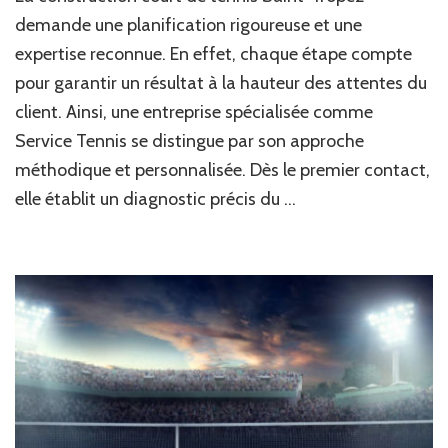
que
demande une planification rigoureuse et une
le
expertise reconnue. En effet, chaque étape compte
planning
pour garantir un résultat à la hauteur des attentes du
type
d’une
client. Ainsi, une entreprise spécialisée comme
construction
Service Tennis se distingue par son approche
court
de
méthodique et personnalisée. Dès le premier contact,
tennis
elle établit un diagnostic précis du …
Saint-
Tropez
?