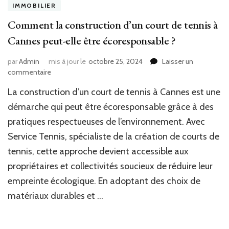
IMMOBILIER
Comment la construction d’un court de tennis à
Cannes peut-elle être écoresponsable ?
par
Admin
mis à jour le
octobre 25, 2024
Laisser un
sur
commentaire
Comment
La construction d’un court de tennis à Cannes est une
la
construction
démarche qui peut être écoresponsable grâce à des
d’un
pratiques respectueuses de l’environnement. Avec
court
Service Tennis, spécialiste de la création de courts de
de
tennis
tennis, cette approche devient accessible aux
à
propriétaires et collectivités soucieux de réduire leur
Cannes
peut-
empreinte écologique. En adoptant des choix de
elle
matériaux durables et …
être
écoresponsable
?