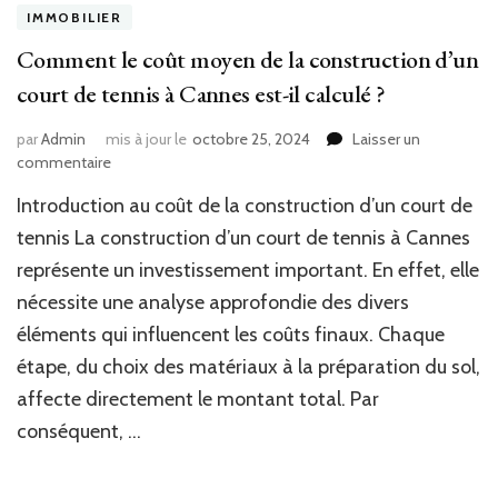
IMMOBILIER
Comment le coût moyen de la construction d’un
court de tennis à Cannes est-il calculé ?
par
Admin
mis à jour le
octobre 25, 2024
Laisser un
sur
commentaire
Comment
Introduction au coût de la construction d’un court de
le
coût
tennis La construction d’un court de tennis à Cannes
moyen
représente un investissement important. En effet, elle
de
nécessite une analyse approfondie des divers
la
construction
éléments qui influencent les coûts finaux. Chaque
d’un
étape, du choix des matériaux à la préparation du sol,
court
de
affecte directement le montant total. Par
tennis
conséquent, …
à
Cannes
est-