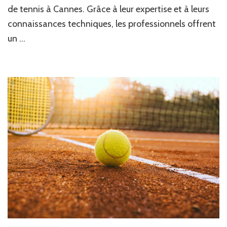
la
de tennis à Cannes. Grâce à leur expertise et à leurs
construction
d’un
connaissances techniques, les professionnels offrent
court
un …
de
tennis
à
Cannes
?