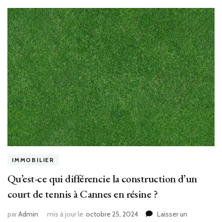
il
calculé
?
IMMOBILIER
Qu’est-ce qui différencie la construction d’un
court de tennis à Cannes en résine ?
par
Admin
mis à jour le
octobre 25, 2024
Laisser un