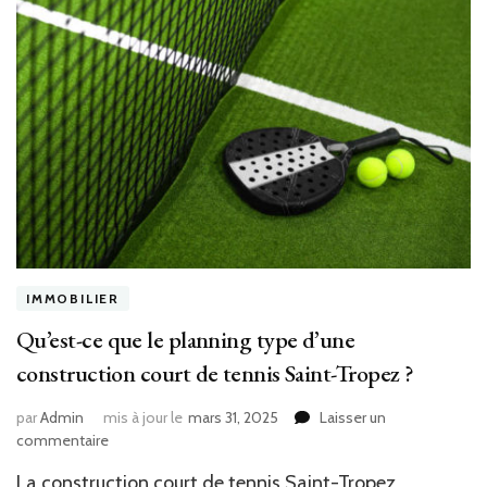
IMMOBILIER
Qu’est-ce que le planning type d’une
construction court de tennis Saint-Tropez ?
par
Admin
mis à jour le
mars 31, 2025
Laisser un
sur
commentaire
Qu’est-
La construction court de tennis Saint-Tropez
ce