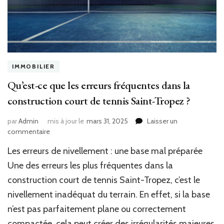
IMMOBILIER
Qu’est-ce que les erreurs fréquentes dans la
construction court de tennis Saint-Tropez ?
par
Admin
mis à jour le
mars 31, 2025
Laisser un
sur
commentaire
Qu’est-
Les erreurs de nivellement : une base mal préparée
ce
que
Une des erreurs les plus fréquentes dans la
les
construction court de tennis Saint-Tropez, c’est le
erreurs
nivellement inadéquat du terrain. En effet, si la base
fréquentes
dans
n’est pas parfaitement plane ou correctement
la
compactée, cela peut créer des irrégularités majeures