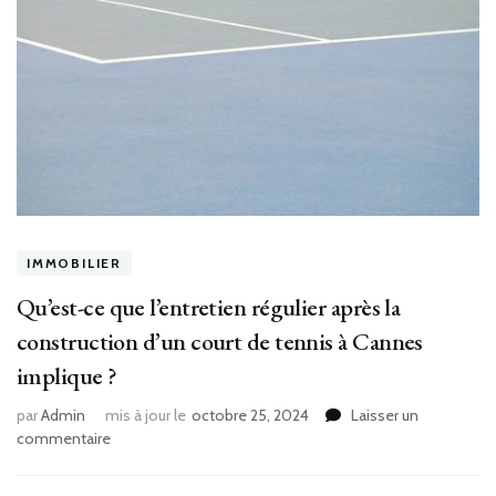
IMMOBILIER
Qu’est-ce que l’entretien régulier après la
construction d’un court de tennis à Cannes
implique ?
par
Admin
mis à jour le
octobre 25, 2024
Laisser un
sur
commentaire
Qu’est-
ce