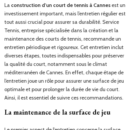
que
La
construction d’un court de tennis à Cannes
est un
l’entretien
investissement important, mais l’entretien régulier est
régulier
après
tout aussi crucial pour assurer sa durabilité. Service
la
Tennis, entreprise spécialisée dans la création et la
construction
maintenance des courts de tennis, recommande un
d’un
court
entretien périodique et rigoureux. Cet entretien inclut
de
diverses étapes, toutes indispensables pour préserver
tennis
la qualité du court, notamment sous le climat
à
Cannes
méditerranéen de Cannes. En effet, chaque étape de
implique
l’entretien joue un rôle pour assurer une surface de jeu
?
optimale et pour prolonger la durée de vie du court.
Ainsi, il est essentiel de suivre ces recommandations.
La maintenance de la surface de jeu
Le premier aspect de l’entretien concerne la surface