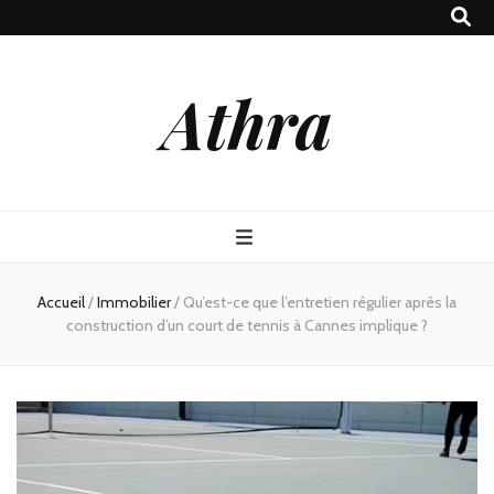
Athra
Accueil
/
Immobilier
/
Qu’est-ce que l’entretien régulier après la
construction d’un court de tennis à Cannes implique ?