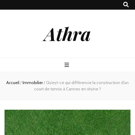
Athra
Accueil
/
Immobilier
/
Qu’est-ce qui différencie la construction d’un
court de tennis à Cannes en résine ?