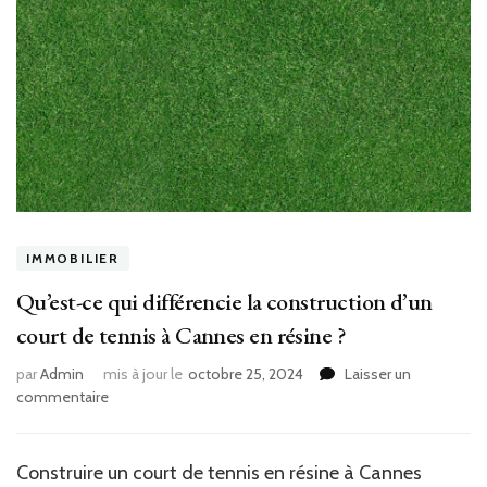
IMMOBILIER
Qu’est-ce qui différencie la construction d’un
court de tennis à Cannes en résine ?
par
Admin
mis à jour le
octobre 25, 2024
Laisser un
sur
commentaire
Qu’est-
ce
qui
Construire un court de tennis en résine à Cannes
différencie