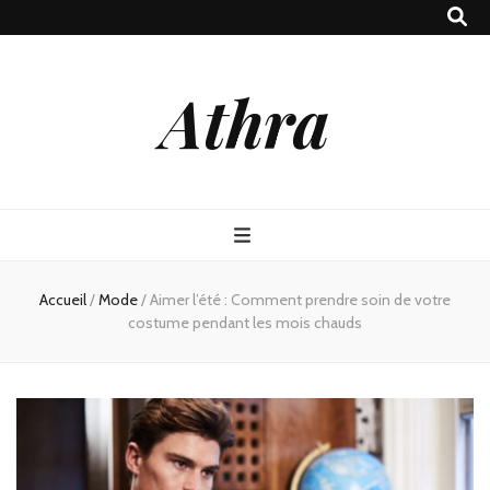
Athra
Accueil
/
Mode
/
Aimer l’été : Comment prendre soin de votre
costume pendant les mois chauds