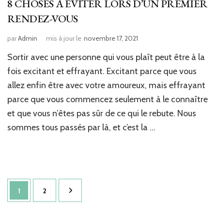
8 CHOSES À ÉVITER LORS D’UN PREMIER
RENDEZ-VOUS
par
Admin
mis à jour le
novembre 17, 2021
Sortir avec une personne qui vous plaît peut être à la
fois excitant et effrayant. Excitant parce que vous
allez enfin être avec votre amoureux, mais effrayant
parce que vous commencez seulement à le connaître
et que vous n’êtes pas sûr de ce qui le rebute. Nous
sommes tous passés par là, et c’est la …
Pagination
Page
Page
1
2
des
publications