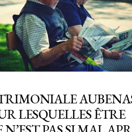
RIMONIALE AUBENAS
UR LESQUELLES ÊTRE
 N’EST PAS SI MAL AP