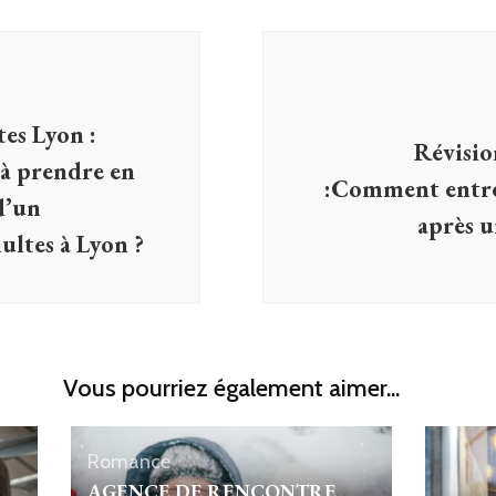
es Lyon :
Révisio
s à prendre en
:Comment entre
d’un
après u
ultes à Lyon ?
Vous pourriez également aimer...
Romance
AGENCE DE RENCONTRE