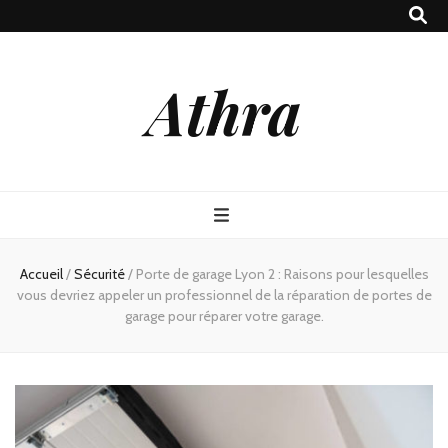
Athra
Accueil
/
Sécurité
/
Porte de garage Lyon 2 : Raisons pour lesquelles
vous devriez appeler un professionnel de la réparation de portes de
garage pour réparer votre garage.