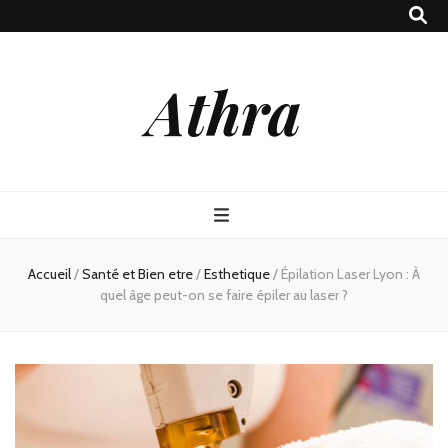
Athra
Accueil
/
Santé et Bien etre
/
Esthetique
/
Épilation Laser Lyon : À
quel âge peut-on se faire épiler au laser ?